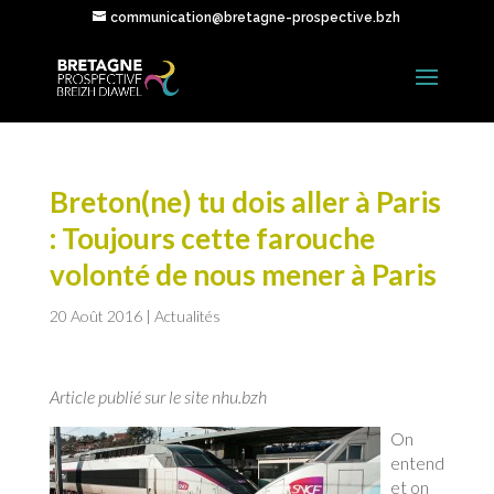
communication@bretagne-prospective.bzh
Breton(ne) tu dois aller à Paris
: Toujours cette farouche
volonté de nous mener à Paris
20 Août 2016
|
Actualités
Article publié sur le site nhu.bzh
On
entend
et on