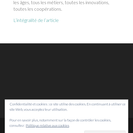
les âges, tous les métiers, toutes les innovations,
toutes les coopérations.
L’intégralité de l’article
Confidentialité et cookies : ce site utilise des cookies. En continuant à utiliser ce
site Web, vous acceptez leur utilisation.
Pour en savoir plus, notamment sur la façon de contrôler les cookies,
consultez :
Politique relative aux cookies