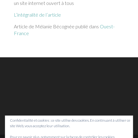
un site internet ouvert à tous
L’intégralité de l’article
Article de Mélanie Bécognée publié dans
Ouest-
France
Confidentialité et cookies : ce site utilise des cookies. En continuant à utiliser ce
site Web, vous acceptez leur utilisation.
Pour en savoir plus, notamment sur la façon de contrôler les cookies,