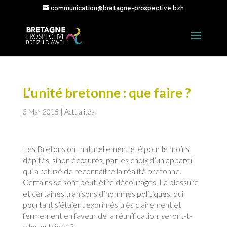
communication@bretagne-prospective.bzh
L’unité bretonne : que faire ?
3 Mar 2015
|
Actualités
Les Bretons ont naturellement été pour le moins
dépités, sinon écœurés, par les choix d’un appareil
qui a refusé de reconnaître la réalité bretonne.
Certains se sont peut-être découragés. La blessure
et certaines trahisons d’hommes politiques, qui
pourtant s’étaient exprimés très clairement et
fermement en faveur de la réunification, seront-t-
elles oubliées ?