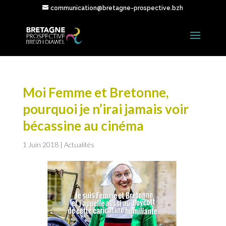
communication@bretagne-prospective.bzh
Moi Femme et Bretonne,
pourquoi je n’irai jamais voir
bécassine au cinéma
1 Juin 2018
|
Actualités