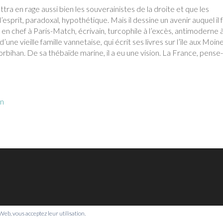
ettra en rage aussi bien les souverainistes de la droite et que les
 d’esprit, paradoxal, hypothétique. Mais il dessine un avenir auquel il 
 en chef à Paris-Match, écrivain, turcophile à l’excès, antimoderne 
une vieille famille vannetaise, qui écrit ses livres sur l’île aux Moine
orbihan. De sa thébaïde marine, il a eu une vision. La France, pense-t
.
on
e Web, vous acceptez leur utilisation.
© Bretagne Prospective,
2026