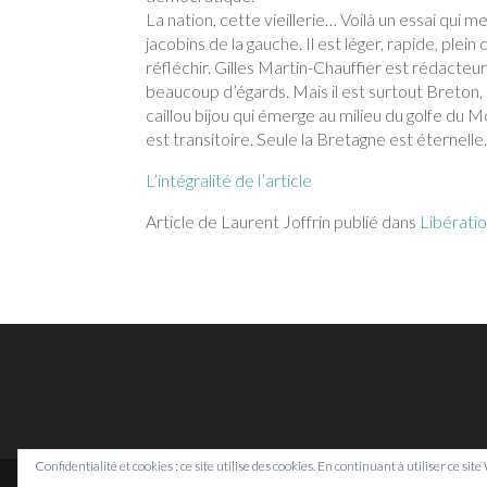
La nation, cette vieillerie… Voilà un essai qui m
jacobins de la gauche. Il est léger, rapide, plein
réfléchir. Gilles Martin-Chauffier est rédacteur
beaucoup d’égards. Mais il est surtout Breton, d’
caillou bijou qui émerge au milieu du golfe du M
est transitoire. Seule la Bretagne est éternelle
L’intégralité de l’article
Article de Laurent Joffrin publié dans
Libérati
Confidentialité et cookies : ce site utilise des cookies. En continuant à utiliser ce sit