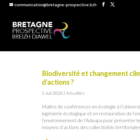
communication@bretagne-prospective.bzh
Biodiversité et changement clima
d’actions ?
5 Juil 2026
|
Actualités
Maître de conférences en écologie à l’Univers
ingénierie écologique et en restauration de l’e
l’environnement de l’Adeupa pour présenter le
moyens d’actions des collectivités territoriale