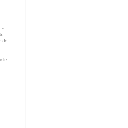
e –
du
e de
orte