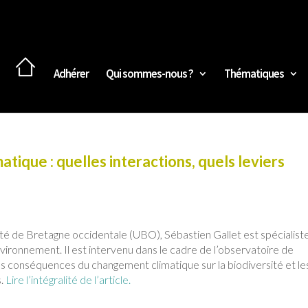
Adhérer
Qui sommes-nous ?
Thématiques
tique : quelles interactions, quels leviers
ité de Bretagne occidentale (UBO), Sébastien Gallet est spécialist
nvironnement. Il est intervenu dans le cadre de l’observatoire de
s conséquences du changement climatique sur la biodiversité et le
s.
Lire l’intégralité de l’article.