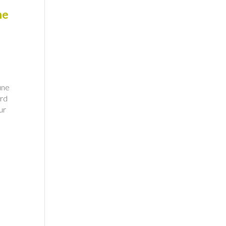
ne
une
ord
ur