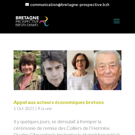
communication@bretagne-prospective.bzh
Appel aux acteurs économiques bretons
1 Oct 2021
|
À la une
Il y quelques jours, se déroulait à Kemper la
cérémonie de remise des Colliers de l’Hermine.
Quatre Citoyen(ne)s breton(ne)s étaient honoré(e)s