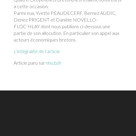
à cette occasion.
Parmi eux, Yvette PEAUDECERF, Bernez AUDIC,
Denez PRIGENT et Danièle NOVELLO-
FLOC’HLAY dont nous publions ci-dessous une
partie de son allocution. En particulier son appel aux
acteurs économiques bretons.
L’intégralité de l’article
Article paru sur
nhu.bzh