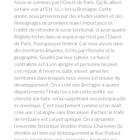
Nous ne sommes pas l’Ouest de Paris. Qu’ils aillent
se faire voir à l’Est. Ici, c’est la Bretagne. Cette
année, nous prouvons par des études solides et des
témoignages de première main l’importance et
l’utilité de refonder le socle territorial : d’avoir quatre
Régions fortes dans un espace qui n’est pas l’Ouest
de Paris. Pourquoi pas fédéral. Car nous vivons dans
des territoires limpides, écrits par l’histoire et la
géographie. Soudés par leur culture. Le fiasco
centraliste est à son apogée et personne ne peut
s’en réjouir. A l’inverse, bâtir, élever, aimer les
territoires dans lesquels nous vivons est la base du
développement. On a créé une Bretagne à quatre
départements ? Mais l’on a tué cette entité -ou
cherché à le faire- en lui supprimant son principal pôle
économique. C’est exactement comme si l’on avait
créé une Catalogne sans Barcelone. Partant, le trafic
de l’estuaire est catastrophique. On a dynamité
l’ensemble historique Vendée-Poitou-Charentes (la
Vendée est bien sûr historiquement le Bas-Poitou)
pour le noyer dans une « Nouvelle » Aquitaine qui