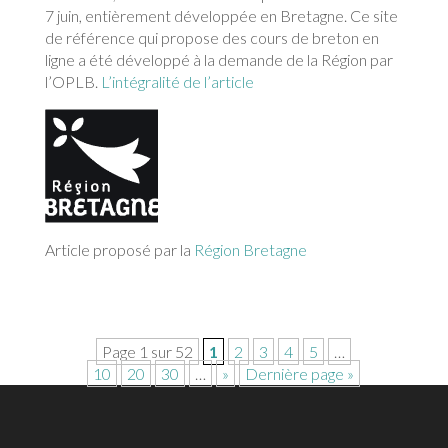
7 juin, entièrement développée en Bretagne. Ce site
de référence qui propose des cours de breton en
ligne a été développé à la demande de la Région par
l’OPLB.
L’intégralité de l’article
Article proposé par la
Région Bretagne
Page 1 sur 52
1
2
3
4
5
…
10
20
30
…
»
Dernière page »