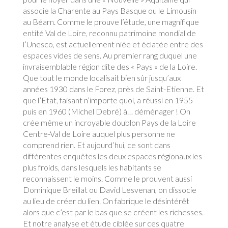
associe la Charente au Pays Basque ou le Limousin
au Béarn. Comme le prouve l’étude, une magnifique
entité Val de Loire, reconnu patrimoine mondial de
l’Unesco, est actuellement niée et éclatée entre des
espaces vides de sens. Au premier rang duquel une
invraisemblable région dite des « Pays » de la Loire.
Que tout le monde localisait bien sûr jusqu’aux
années 1930 dans le Forez, près de Saint-Etienne. Et
que l’Etat, faisant n’importe quoi, a réussi en 1955
puis en 1960 (Michel Debré) à… déménager ! On
crée même un incroyable doublon Pays de la Loire
Centre-Val de Loire auquel plus personne ne
comprend rien. Et aujourd’hui, ce sont dans
différentes enquêtes les deux espaces régionaux les
plus froids, dans lesquels les habitants se
reconnaissent le moins. Comme le prouvent aussi
Dominique Breillat ou David Lesvenan, on dissocie
au lieu de créer du lien. On fabrique le désintérêt
alors que c’est par le bas que se créent les richesses.
Et notre analyse et étude ciblée sur ces quatre