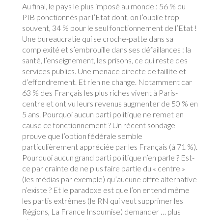
Au final, le pays le plus imposé au monde : 56 % du
PIB ponctionnés par l’Etat dont, on l’oublie trop
souvent, 34 % pour le seul fonctionnement de l’Etat !
Une bureaucratie qui se croche-patte dans sa
complexité et s’embrouille dans ses défaillances : la
santé, l’enseignement, les prisons, ce qui reste des
services publics. Une menace directe de faillite et
d’effondrement. Et rien ne change. Notamment car
63 % des Français les plus riches vivent à Paris-
centre et ont vu leurs revenus augmenter de 50 % en
5 ans. Pourquoi aucun parti politique ne remet en
cause ce fonctionnement ? Un récent sondage
prouve que l’option fédérale semble
particulièrement appréciée par les Français (à 71 %).
Pourquoi aucun grand parti politique n’en parle ? Est-
ce par crainte de ne plus faire partie du « centre »
(les médias par exemple) qu’aucune offre alternative
n’existe ? Et le paradoxe est que l’on entend même
les partis extrêmes (le RN qui veut supprimer les
Régions, La France Insoumise) demander … plus