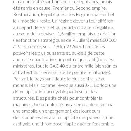
ultra concentré sur Paris qui n’a, depuis lors, jamais
été remis en cause. Premier ou Second empire,
Restauration, Républiques… les Régimes passent et
le « modèle » reste. Un régime devenu toureiffélien
au départ de Paris et qui pourtant place « l’égalité »,
au cœur de la devise, . 1,6 million emplois de décision
(les fonctions stratégiques de P. Julien) mais 860 000
à Paris-centre, sur… 1,9 km2 ! Avec bien sûr les
pouvoirs les plus puissants et, au-delà de cette
anomalie quantitative, un gouffre qualitatif (tous les
ministères, tout le CAC 40 ou, entre mille, bien sûr les
activités boursières sur cette pastille territoriale).
Partant, le pays sans doute le plus centralisé au
monde. Mais, comme l’évoque aussi J.-L. Borloo, une
démultiplication incroyable par la suite des
structures. Des petits chefs pour contrôler la
machine. Une complexité invraisemblable et au final
une embolie, un engorgement, des lourdeurs
décisionnelles liés à la multiplicité des pouvoirs, une
asphyxie, une thrombose inapte à gérer l’ensemble.