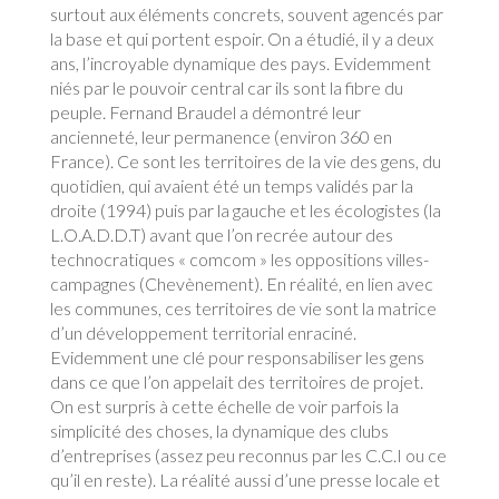
surtout aux éléments concrets, souvent agencés par
la base et qui portent espoir. On a étudié, il y a deux
ans, l’incroyable dynamique des pays. Evidemment
niés par le pouvoir central car ils sont la fibre du
peuple. Fernand Braudel a démontré leur
ancienneté, leur permanence (environ 360 en
France). Ce sont les territoires de la vie des gens, du
quotidien, qui avaient été un temps validés par la
droite (1994) puis par la gauche et les écologistes (la
L.O.A.D.D.T) avant que l’on recrée autour des
technocratiques « comcom » les oppositions villes-
campagnes (Chevènement). En réalité, en lien avec
les communes, ces territoires de vie sont la matrice
d’un développement territorial enraciné.
Evidemment une clé pour responsabiliser les gens
dans ce que l’on appelait des territoires de projet.
On est surpris à cette échelle de voir parfois la
simplicité des choses, la dynamique des clubs
d’entreprises (assez peu reconnus par les C.C.I ou ce
qu’il en reste). La réalité aussi d’une presse locale et