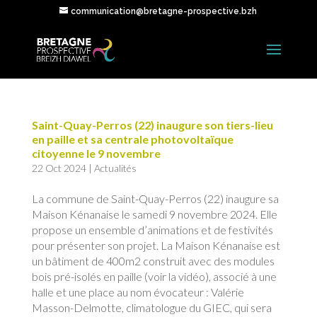
communication@bretagne-prospective.bzh
Saint-Quay-Perros (22) inaugure son tiers-lieu
en paille et sa centrale photovoltaïque
citoyenne le 9 novembre
22 Oct 2024
|
Actualités
La commune de Saint-Quay-Perros (22) inaugure sa
Maison Kénanaise le samedi 9 novembre 2024. Elle
propose un ensemble d’animations et de festivités
pour présenter son projet. La Maison Kénanaise est
un bâtiment de 400m2 construit avec des modules
bois pré-isolés en paille (voir la vidéo), associé à une
halle et une place au nom évocateur : Valérie
Masson-Delmotte, climatologue du GIEC, qui sera