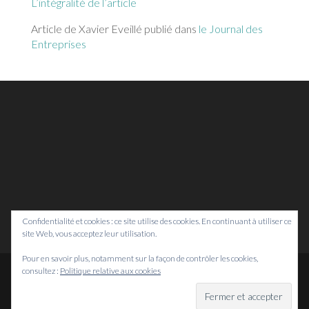
L’intégralité de l’article
Article de Xavier Eveillé publié dans
le Journal des
Entreprises
Confidentialité et cookies : ce site utilise des cookies. En continuant à utiliser ce
site Web, vous acceptez leur utilisation.
Pour en savoir plus, notamment sur la façon de contrôler les cookies,
consultez :
Politique relative aux cookies
© Bretagne Prospective,
2026
Mentions légales