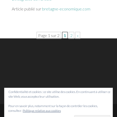
Article publié sur
bretagne-economique.com
Page 1 sur 2
1
2
»
Confidentialité et cookies : ce site utilise des cookies. En continuant à utiliser ce
site Web, vous acceptez leur utilisation.
Pour en savoir plus, notamment sur la façon de contrôler les cookies,
consultez :
Politique relative aux cookies