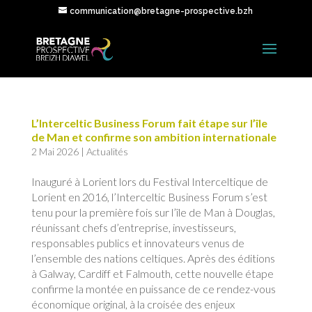
communication@bretagne-prospective.bzh
L’Interceltic Business Forum fait étape sur l’île
de Man et confirme son ambition internationale
2 Mai 2026
|
Actualités
Inauguré à Lorient lors du Festival Interceltique de
Lorient en 2016, l’Interceltic Business Forum s’est
tenu pour la première fois sur l’île de Man à Douglas,
réunissant chefs d’entreprise, investisseurs,
responsables publics et innovateurs venus de
l’ensemble des nations celtiques. Après des éditions
à Galway, Cardiff et Falmouth, cette nouvelle étape
confirme la montée en puissance de ce rendez-vous
économique original, à la croisée des enjeux