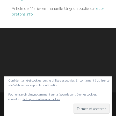
Article de Marie-Emmanuelle Grignon publié sur
eco-
bretons.info
Confidentialité et cookies : ce site utilise des cookies. En continuant à utiliser ce
site Web, vous acceptez leur utilisation.
Pour en savoir plus, notamment sur la façon de contrôler les cookies,
consultez :
Politique relative aux cookies
© Bretagne Prospective,
2026
Mentions légales