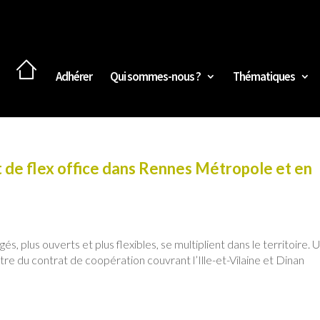
Adhérer
Qui sommes-nous ?
Thématiques
t de flex office dans Rennes Métropole et en
gés, plus ouverts et plus flexibles, se multiplient dans le territoire. 
re du contrat de coopération couvrant l’Ille-et-Vilaine et Dinan