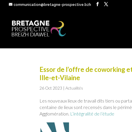
communication@bretagne-prospective.bzh
Essor de l’offre de coworking e
Ille-et-Vilaine
26 Oct 2023
|
Actualités
Les nouveaux lieux de travail dits tiers ou parta
centaine de lieux sont recensés dans le périmèt
Agglomération.
L’intégralité de l’étude