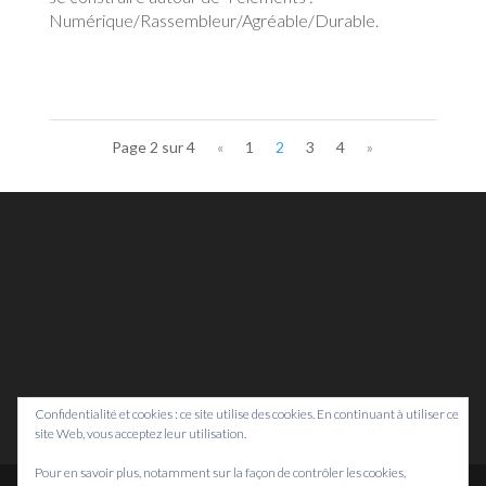
Numérique/Rassembleur/Agréable/Durable.
Page 2 sur 4
«
1
2
3
4
»
Confidentialité et cookies : ce site utilise des cookies. En continuant à utiliser ce
site Web, vous acceptez leur utilisation.
Pour en savoir plus, notamment sur la façon de contrôler les cookies,