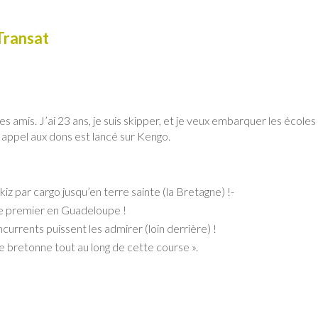
Transat
s amis. J’ai 23 ans, je suis skipper, et je veux embarquer les écoles
 appel aux dons est lancé sur Kengo.
kiz par cargo jusqu’en terre sainte (la Bretagne) !-
r le premier en Guadeloupe !
currents puissent les admirer (loin derrière) !
ue bretonne tout au long de cette course ».