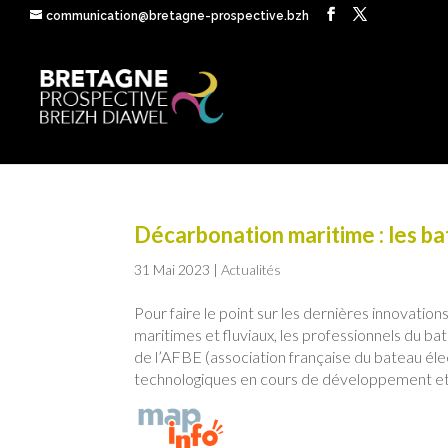
communication@bretagne-prospective.bzh
Décarbonation maritime : les ba
31 Mai 2023
|
Actualités
Pour faire le point sur les dernières innovation
maritimes et fluviaux, les professionnels du ba
de l’AFBE (association française du bateau él
technologiques en cours de développement et d