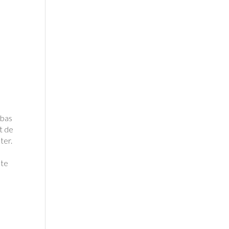
 bas
t de
ter.
ète