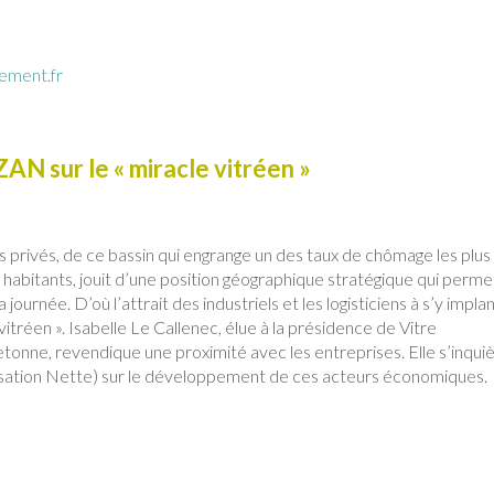
ement.fr
AN sur le « miracle vitréen »
 privés, de ce bassin qui engrange un des taux de chômage les plus
 habitants, jouit d’une position géographique stratégique qui perme
 journée. D’où l’attrait des industriels et les logisticiens à s’y implan
tréen ». Isabelle Le Callenec, élue à la présidence de Vitre
tonne, revendique une proximité avec les entreprises. Elle s’inqui
lisation Nette) sur le développement de ces acteurs économiques.
r