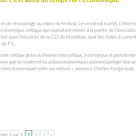
 de réseautage au milieu du festival. Le vendredi 4 août, L’interce
onomique celtique qui souhaitent rester à la pointe de l’innovatio
nisé dans l’enceinte de la CCI du Morbihan, quai des Indes à Lorient
 du FIL.
onde celtique grâce au Festival Interceltique. Il est logique et parfaiteme
pour que les leaders et les acteurs économiques puissent partager leur sa
les liens économiques entre nos nations »,
annonce Charles Kergaravat,
age 1 sur 3
1
2
3
»