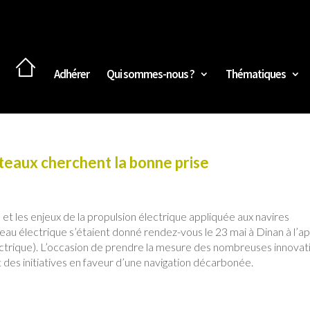
Adhérer
Qui sommes-nous ?
Thématiques
teaux cherchent la bonne prise
s et les enjeux de la propulsion électrique appliquée aux navires
teau électrique s’étaient donné rendez-vous le 23 mai à Dinan à l’a
ectrique). L’occasion de prendre la mesure des nombreuses innovat
es initiatives en faveur d’une navigation décarbonée.