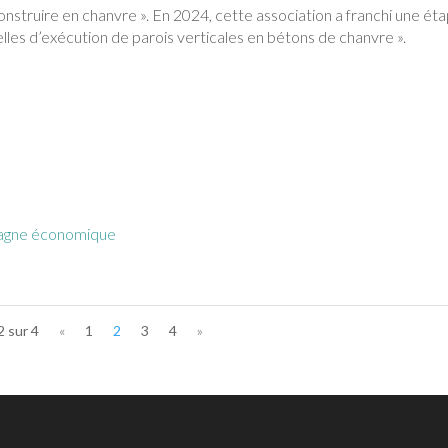
onstruire en chanvre ». En 2024, cette association a franchi une ét
nelles d’exécution de parois verticales en bétons de chanvre ».
agne économique
2 sur 4
«
1
2
3
4
»