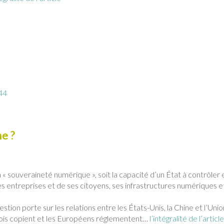
44
e ?
« souveraineté numérique », soit la capacité d’un État à contrôler 
es entreprises et de ses citoyens, ses infrastructures numériques et
tion porte sur les relations entre les États-Unis, la Chine et l’Unio
nois copient et les Européens réglementent…
l’intégralité de l’articl