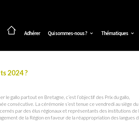
Adhérer
Qui sommes-nous ?
Thématiques
ats 2024 ?
 le gallo partout en Bretagne, c’est l’objectif des Prix du gallo,
nnée consécutive. La cérémonie s’est tenue ce vendredi au siège du
écernés par des élus régionaux et représentants des institutions de 
gement de la Région en faveur de la réappropriation des langues 