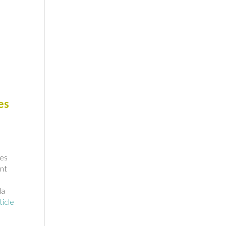
es
les
ent
e
la
ticle