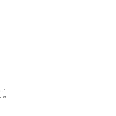
et à
 les
n
e