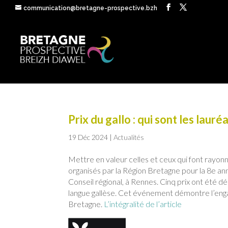
communication@bretagne-prospective.bzh
Prix du gallo : qui sont les lauré
19 Déc 2024
|
Actualités
Mettre en valeur celles et ceux qui font rayonner
organisés par la Région Bretagne pour la 8e a
Conseil régional, à Rennes. Cinq prix ont été d
langue gallèse. Cet événement démontre l’enga
Bretagne.
L’intégralité de l’article