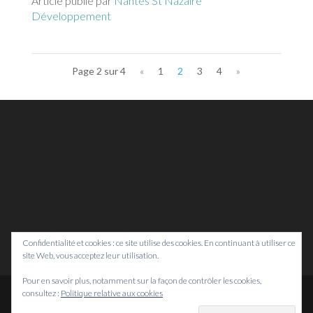
Article publié par
Nantes St Nazaire
Développement
Page 2 sur 4
«
1
2
3
4
»
Confidentialité et cookies : ce site utilise des cookies. En continuant à utiliser ce
site Web, vous acceptez leur utilisation.
Pour en savoir plus, notamment sur la façon de contrôler les cookies,
consultez :
Politique relative aux cookies