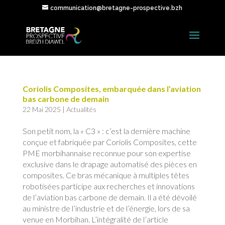
communication@bretagne-prospective.bzh
Coriolis Composites, embarquée dans l’aviation
bas carbone de demain
22 Mai 2025
|
Actualités
Son petit nom, la « C3 » : c’est la dernière machine
conçue et fabriquée par Coriolis Composites, cette
PME morbihannaise reconnue pour son expertise
exclusive dans le drapage automatisé des pièces en
composites. Ce bras mécanique à multiples têtes
robotisées participe aux recherches et innovations
de l’aviation bas carbone de demain. Il a été dévoilé
au ministre de l’industrie et de l’énergie, lors de sa
venue en Morbihan. L’intégralité de l’article