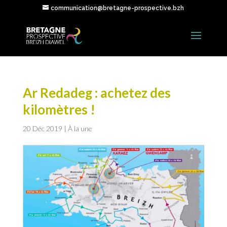
communication@bretagne-prospective.bzh
Ar Redadeg : achetez des
kilomètres !
20 Déc 2019
|
À la une