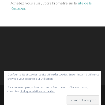
Achetez, vous aussi, votre kilomètre sur le
site de la
Redadeg
.
Confidentialité et cookies : ce site utilise des cookies. En continuant à utiliser ce
site Web, vous acceptez leur utilisation.
Pour en savoir plus, notamment sur la façon de contrôler les cookies,
consultez :
Politique relative aux cookies
© Bretagne Prospective,
2026
Mentions légales