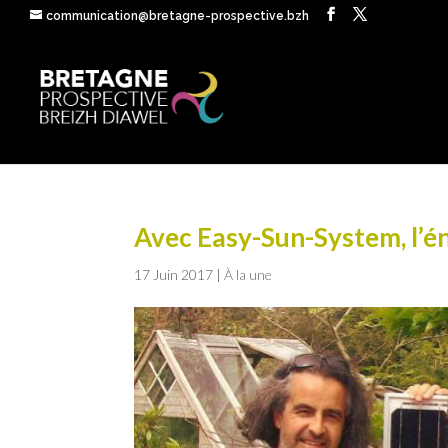
communication@bretagne-prospective.bzh
Avec Easy-Sun-System, l’én
17 Juin 2017
|
À la une