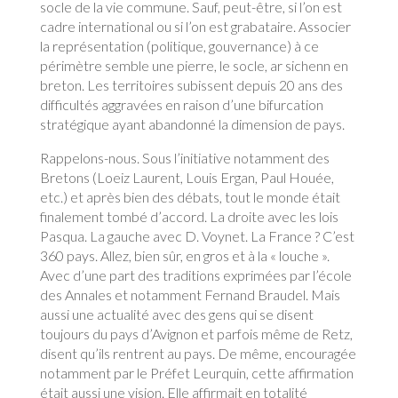
socle de la vie commune. Sauf, peut-être, si l’on est
cadre international ou si l’on est grabataire. Associer
la représentation (politique, gouvernance) à ce
périmètre semble une pierre, le socle, ar sichenn en
breton. Les territoires subissent depuis 20 ans des
difficultés aggravées en raison d’une bifurcation
stratégique ayant abandonné la dimension de pays.
Rappelons-nous. Sous l’initiative notamment des
Bretons (Loeiz Laurent, Louis Ergan, Paul Houée,
etc.) et après bien des débats, tout le monde était
finalement tombé d’accord. La droite avec les lois
Pasqua. La gauche avec D. Voynet. La France ? C’est
360 pays. Allez, bien sûr, en gros et à la « louche ».
Avec d’une part des traditions exprimées par l’école
des Annales et notamment Fernand Braudel. Mais
aussi une actualité avec des gens qui se disent
toujours du pays d’Avignon et parfois même de Retz,
disent qu’ils rentrent au pays. De même, encouragée
notamment par le Préfet Leurquin, cette affirmation
était aussi une vision. Elle affirmait en totalité