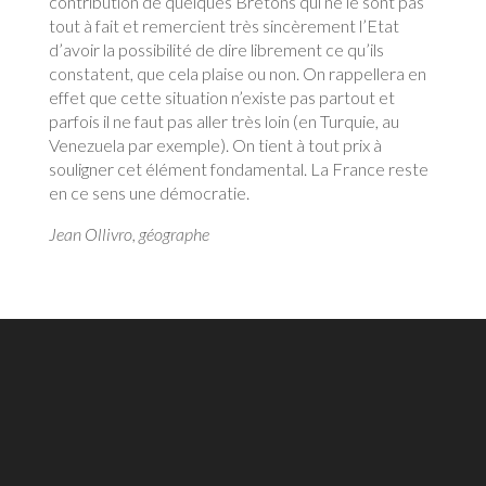
contribution de quelques Bretons qui ne le sont pas
tout à fait et remercient très sincèrement l’Etat
d’avoir la possibilité de dire librement ce qu’ils
constatent, que cela plaise ou non. On rappellera en
effet que cette situation n’existe pas partout et
parfois il ne faut pas aller très loin (en Turquie, au
Venezuela par exemple). On tient à tout prix à
souligner cet élément fondamental. La France reste
en ce sens une démocratie.
Jean Ollivro, géographe