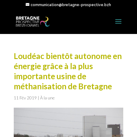
communication@bretagne-prospective.bzh
Loudéac bientôt autonome en
énergie grâce à la plus
importante usine de
méthanisation de Bretagne
11 Fév 2019
|
À la une