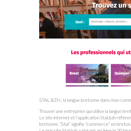
STAL.BZH , la langue bretonne dans mon comm
Trouver une entreprise qui utilise la langue breto
Le site internet et l’application Stal.bzh référ
bretonne. “Stal” signifie “commerce” en breton
Le pré-site Stal.bzh a été mis en ligne le 20 fév