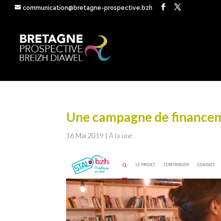
communication@bretagne-prospective.bzh
Une campagne de financeme
16 Mai 2019
|
À la une