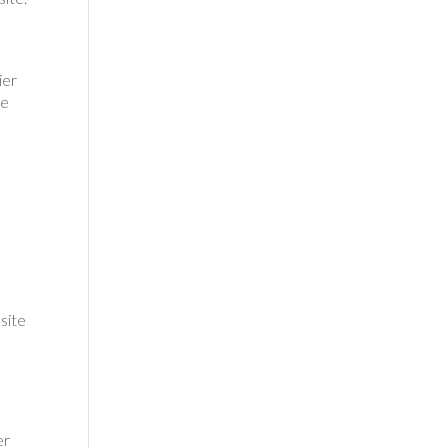
ier
de
 site
er