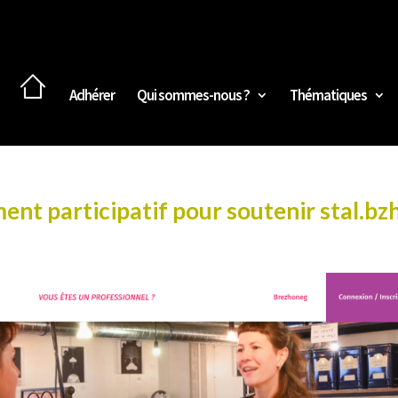
Adhérer
Qui sommes-nous ?
Thématiques
nt participatif pour soutenir stal.bz