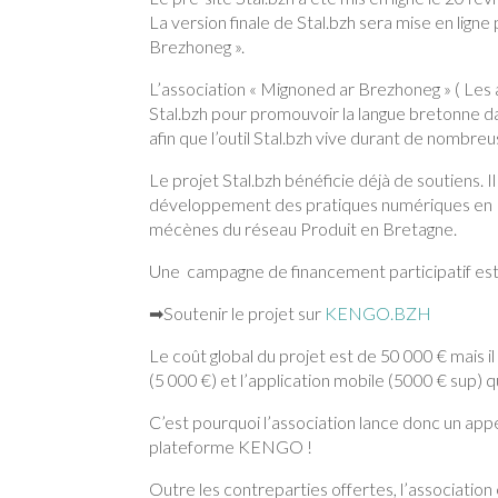
La version finale de Stal.bzh sera mise en ligne 
Brezhoneg ».
L’association « Mignoned ar Brezhoneg » ( Les a
Stal.bzh pour promouvoir la langue bretonne da
afin que l’outil Stal.bzh vive durant de nombre
Le projet Stal.bzh bénéficie déjà de soutiens. 
développement des pratiques numériques en B
mécènes du réseau Produit en Bretagne.
Une campagne de financement participatif est
➡Soutenir le projet sur
KENGO.BZH
Le coût global du projet est de 50 000 € mais il
(5 000 €) et l’application mobile (5000 € sup) q
C’est pourquoi l’association lance donc un app
plateforme KENGO !
Outre les contreparties offertes, l’association