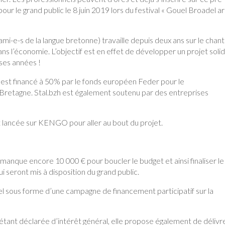
pour le grand public le 8 juin 2019 lors du festival « Gouel Broadel ar
mi-e-s de la langue bretonne) travaille depuis deux ans sur le chant
ns l’économie. L’objectif est en effet de développer un projet soli
uses années !
Il est financé à 50% par le fonds européen Feder pour le
retagne. Stal.bzh est également soutenu par des entreprises
 lancée sur KENGO pour aller au bout du projet.
 manque encore 10 000 € pour boucler le budget et ainsi finaliser le
ui seront mis à disposition du grand public.
el sous forme d’une campagne de financement participatif sur la
 étant déclarée d’intérêt général, elle propose également de délivr