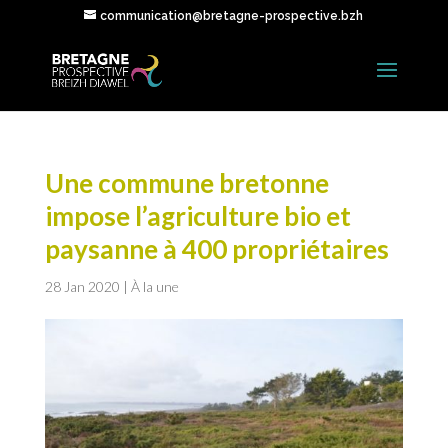
communication@bretagne-prospective.bzh
Une commune bretonne
impose l’agriculture bio et
paysanne à 400 propriétaires
28 Jan 2020
|
À la une