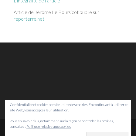
L’intégralité de l’article
Article de Jérôme Le Boursicot publié sur
reporterre.net
Confidentialité et cookies : ce site utilise des cookies. En continuant à utiliser ce
site Web, vous acceptez leur utilisation.
Pour en savoir plus, notamment sur la façon de contrôler les cookies,
consultez :
Politique relative aux cookies