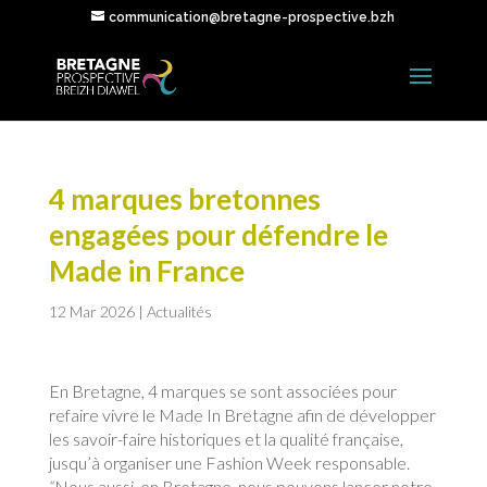
communication@bretagne-prospective.bzh
4 marques bretonnes
engagées pour défendre le
Made in France
12 Mar 2026
|
Actualités
En Bretagne, 4 marques se sont associées pour
refaire vivre le Made In Bretagne afin de développer
les savoir-faire historiques et la qualité française,
jusqu’à organiser une Fashion Week responsable.
“
Nous aussi, en Bretagne, nous pouvons lancer notre