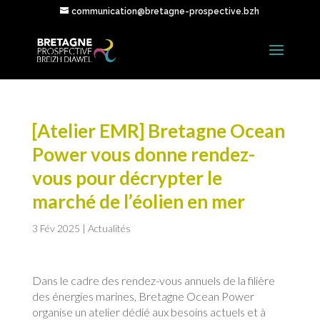
communication@bretagne-prospective.bzh
[Atelier EMR] Bretagne Ocean
Power vous donne rendez-
vous pour décrypter le
marché de l’éolien en mer
3 Fév 2025
|
Actualités
Dans le cadre des rendez-vous annuels de la filière
des énergies marines, Bretagne Ocean Power
organise un atelier dédié aux besoins actuels et à