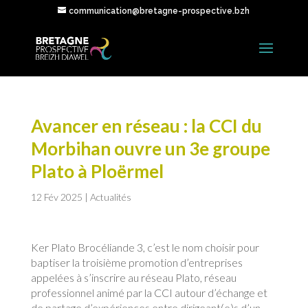
communication@bretagne-prospective.bzh
Avancer en réseau : la CCI du
Morbihan ouvre un 3e groupe
Plato à Ploërmel
12 Fév 2025
|
Actualités
Ker Plato Brocéliande 3, c’est le nom choisir pour
baptiser la troisième promotion d’entreprises
appelées à s’inscrire au réseau Plato, réseau
professionnel animé par la CCI autour d’échange et
de partage d’expériences entre dirigeant(e)s d’un