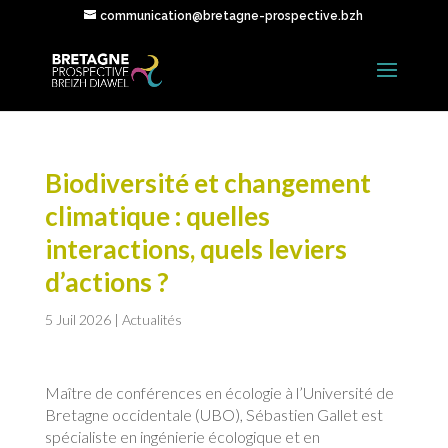
communication@bretagne-prospective.bzh
Biodiversité et changement
climatique : quelles
interactions, quels leviers
d’actions ?
5 Juil 2026
|
Actualités
Maître de conférences en écologie à l’Université de
Bretagne occidentale (UBO), Sébastien Gallet est
spécialiste en ingénierie écologique et en