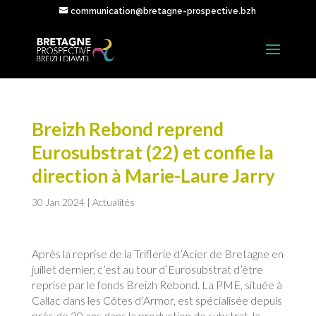
communication@bretagne-prospective.bzh
Breizh Rebond reprend
Eurosubstrat (22) et confie la
direction à Marie-Laure Jarry
30 Jan 2024
|
Actualités
Après la reprise de la Triflerie d’Acier de Bretagne en
juillet dernier, c’est au tour d’Eurosubstrat d’être
reprise par le fonds Breizh Rebond. La PME, située à
Callac dans les Côtes d’Armor, est spécialisée depuis
près de 30 ans dans la production de substrat, la