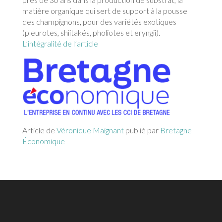
matière organique qui sert de support à la pousse
des champignons, pour des variétés exotiques
(pleurotes, shiitakés, pholiotes et eryngii).
L’intégralité de l’article
Article de
Véronique Maignant
publié par
Bretagne
Économique