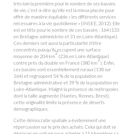
très loin la première pour le nombre de ses bassins
de vie, c’est-à-dire qu’elle est la mieux placée pour
offrir de manière équitable « les différents services
nécessaires à la vie quotidienne » (INSEE, 2012). Elle
est en tête pour le nombre de ces bassins : 164 (133
en Bretagne administrée et 31 en Loire-Atlantique).
Ces derniers ont aussi la particularité d’être
concentrés puisqu’ils occupent une surface
2
moyenne de 204 km
(236 en Loire Atlantique)
2
contre près du double en France (380 km
). Enfin,
ces bassins sont essentiellement ruraux (138 sur
164) et regroupent 54 % de la population en
Bretagne administrative et 39 % de la population en
Loire-Atlantique. Malgré la présence de métropoles
dont la taille augmente (Nantes, Rennes, Brest),
cette originalité limite la présence de déserts
démographiques.
Cette démocratie spatiale a évidemment une
répercussion sur le prix des achats. Celui qui doit se
déplacer en voiture pour acheter à 15 kilomètres sa