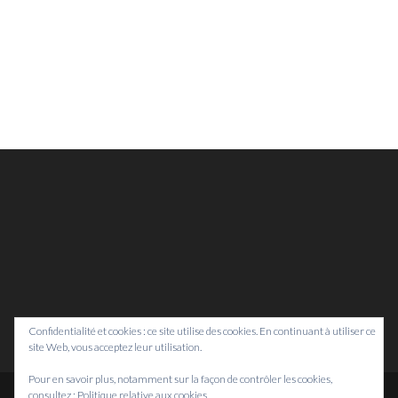
Confidentialité et cookies : ce site utilise des cookies. En continuant à utiliser ce
site Web, vous acceptez leur utilisation.
Pour en savoir plus, notamment sur la façon de contrôler les cookies,
consultez :
Politique relative aux cookies