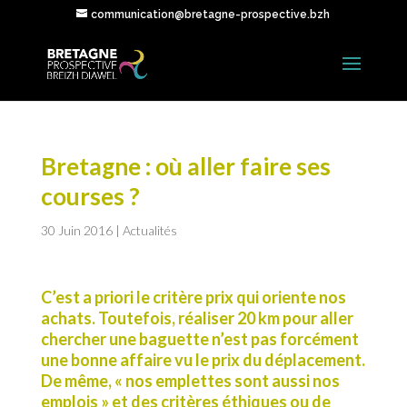
communication@bretagne-prospective.bzh
Bretagne : où aller faire ses
courses ?
30 Juin 2016
|
Actualités
C’est a priori le critère prix qui oriente nos
achats. Toutefois, réaliser 20 km pour aller
chercher une baguette n’est pas forcément
une bonne affaire vu le prix du déplacement.
De même, « nos emplettes sont aussi nos
emplois » et des critères éthiques ou de