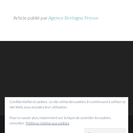
Article publié par
Agence Bretagne Presse
Confidentialité et cookies : ce site utilise des cookies. En continuant à utiliser ce
site Web, vous acceptez leur utilisation.
Pour en savoir plus, notamment sur la façon de contrôler les cookies,
consultez :
Politique relative aux cookies
© Bretagne Prospective,
2026