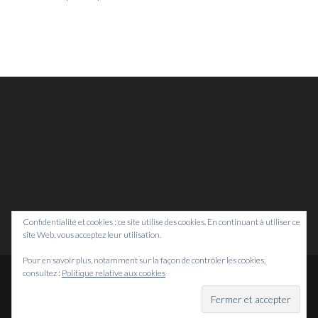
Confidentialité et cookies : ce site utilise des cookies. En continuant à utiliser ce
site Web, vous acceptez leur utilisation.
Pour en savoir plus, notamment sur la façon de contrôler les cookies,
consultez :
Politique relative aux cookies
© Bretagne Prospective,
2026
Mentions légales