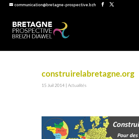
communication@bretagne-prospective.bzh
construirelabretagne.org
15 Juil 2014
|
Actualités