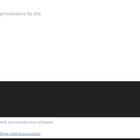
 provenance du site,
e Web, vous acceptez leur utilisation.
© Bretagne Prospective,
2026
itique relative aux cookies
Mentions légales