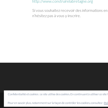
http://www.construirelabretagne.org
Si vous souhaitez recevoir des informations en
n’hésitez pas à vous y inscrire.
Confidentialité et cookies : ce site utilise des cookies. En continuant à utiliser ce sit
Pour en savoir plus, notamment sur la façon de contrôler les cookies, consultez :
Pol