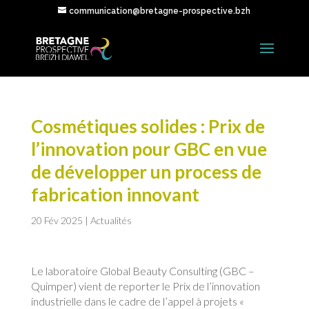
communication@bretagne-prospective.bzh
Cosmétiques solides : Prix de
l’innovation pour GBC en vue
de développer un process de
fabrication innovant
20 Fév 2025
|
Actualités
Le laboratoire Global Beauty Consulting (GBC –
Quimper) vient de reporter le Prix de l’innovation
industrielle dans le cadre de l’appel à projets «