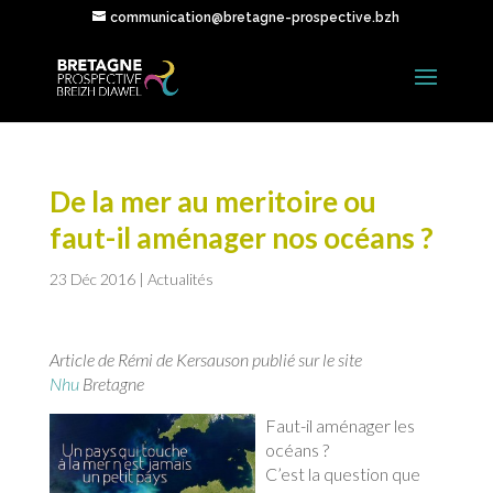
communication@bretagne-prospective.bzh
De la mer au meritoire ou
faut-il aménager nos océans ?
23 Déc 2016
|
Actualités
Article de Rémi de Kersauson publié sur le site
Nhu
Bretagne
Faut-il aménager les
océans ?
C’est la question que