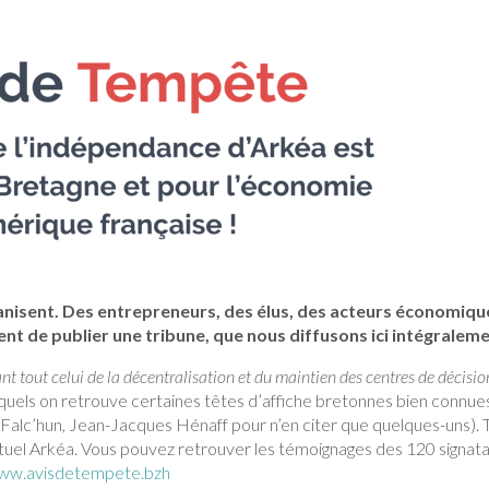
anisent. Des entrepreneurs, des élus, des acteurs économiqu
ent de publier une tribune, que nous diffusons ici intégraleme
ant tout celui de la décentralisation et du maintien des centres de décisio
lesquels on retrouve certaines têtes d’affiche bretonnes bien connue
s Falc’hun, Jean-Jacques Hénaff pour n’en citer que quelques-uns). 
uel Arkéa. Vous pouvez retrouver les témoignages des 120 signata
ww.avisdetempete.bzh