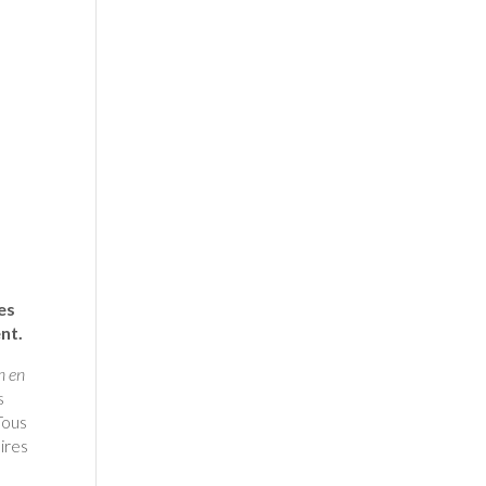
es
nt.
n en
s
Tous
ires