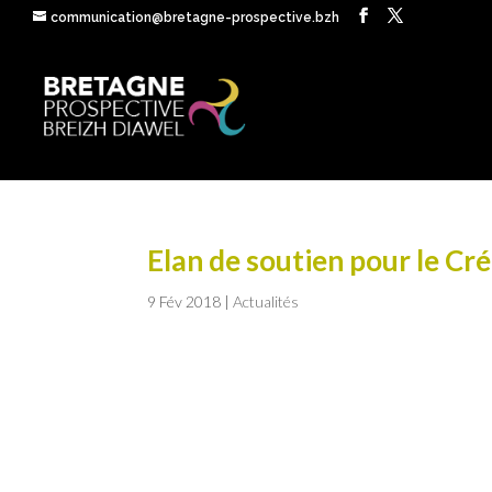
communication@bretagne-prospective.bzh
Elan de soutien pour le Cr
9 Fév 2018
|
Actualités