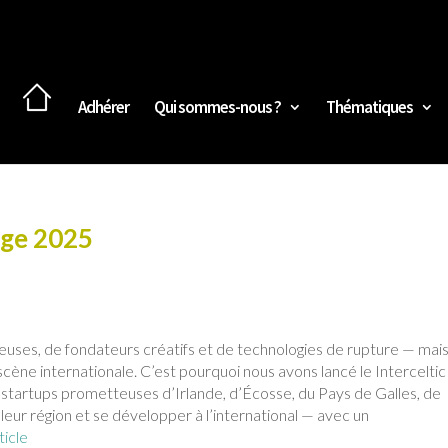
Adhérer
Qui sommes-nous ?
Thématiques
nge 2025
euses, de fondateurs créatifs et de technologies de rupture — mai
 scène internationale. C’est pourquoi nous avons lancé le Interceltic
startups prometteuses d’Irlande, d’Écosse, du Pays de Galles, de
eur région et se développer à l’international — avec un
ticle