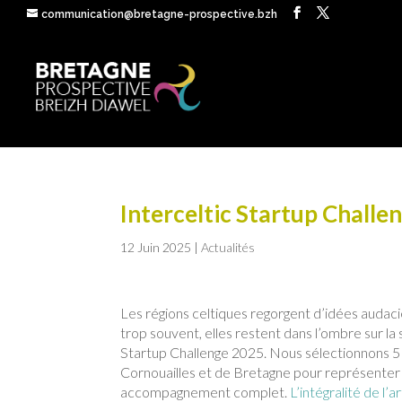
communication@bretagne-prospective.bzh
Interceltic Startup Challe
12 Juin 2025
|
Actualités
Les régions celtiques regorgent d’idées audaci
trop souvent, elles restent dans l’ombre sur la
Startup Challenge 2025. Nous sélectionnons 5 
Cornouailles et de Bretagne pour représenter l
accompagnement complet.
L’intégralité de l’ar