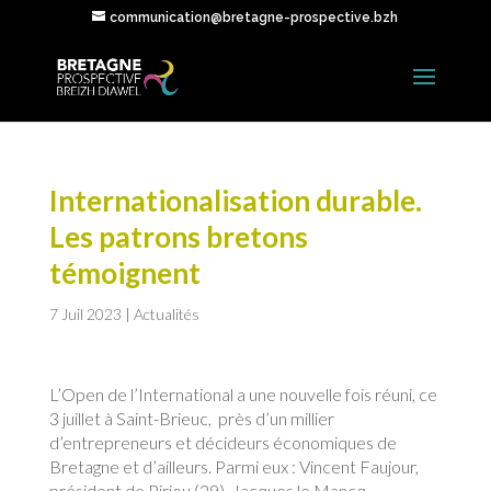
communication@bretagne-prospective.bzh
Internationalisation durable.
Les patrons bretons
témoignent
7 Juil 2023
|
Actualités
L’Open de l’International a une nouvelle fois réuni, ce
3 juillet à Saint-Brieuc, près d’un millier
d’entrepreneurs et décideurs économiques de
Bretagne et d’ailleurs. Parmi eux : Vincent Faujour,
président de Piriou (29), Jacques le Mancq,