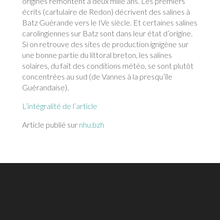
origines remontent à deux mille ans. Les premiers
écrits (cartulaire de Redon) décrivent des salines à
Batz Guérande vers le IVe siècle. Et certaines salines
carolingiennes sur Batz sont dans leur état d’origine.
Si on retrouve des sites de production ignigène sur
une bonne partie du littoral breton, les salines
solaires, du fait des conditions météo, se sont plutôt
concentrées au sud (de Vannes à la presqu’île
Guérandaise).
L’intégralité de l’article
Article publié sur
nhu.bzh