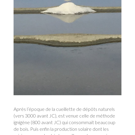
Après l’époque de la cueillette de dépôts naturels
(vers 3000 avant JC), est venue celle de méthode
ignigène (800 avant JC) qui consommait beaucoup
de bois. Puis enfin la production solaire dont les