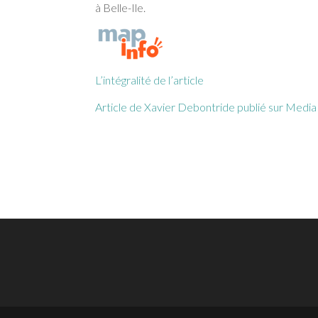
à Belle-Ile.
L’intégralité de l’article
Article de Xavier Debontride
publié sur Medi