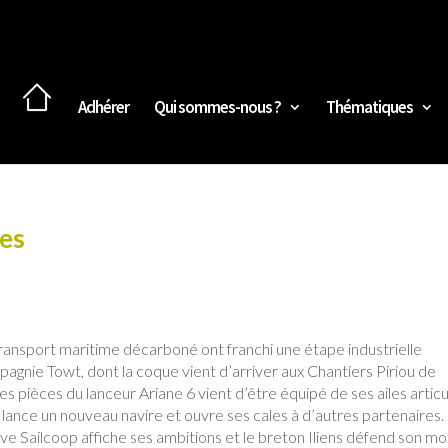
Adhérer
Qui sommes-nous ?
Thématiques
les
ransport maritime décarboné ont franchi une étape industrielle
mpagnie Towt, dont la coque vient d’arriver aux Chantiers Piriou de
 pièces du lanceur Ariane 6 vient d’être équipé de ses ailes artic
il lance un nouveau navire et ouvre ses cales à d’autres partenaires
ve Sailcoop affiche ses ambitions et le breton Iliens défend son m