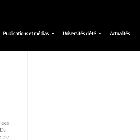
Publications et médias
Universités d’été
Actualités
ulées
. Du
odèle