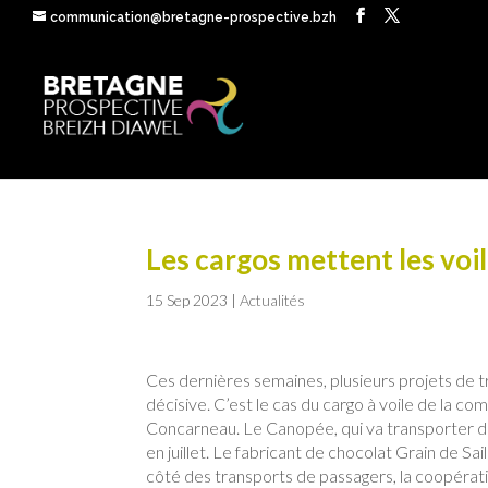
communication@bretagne-prospective.bzh
Les cargos mettent les voi
15 Sep 2023
|
Actualités
Ces dernières semaines, plusieurs projets de t
décisive. C’est le cas du cargo à voile de la co
Concarneau. Le Canopée, qui va transporter des
en juillet. Le fabricant de chocolat Grain de Sa
côté des transports de passagers, la coopérati