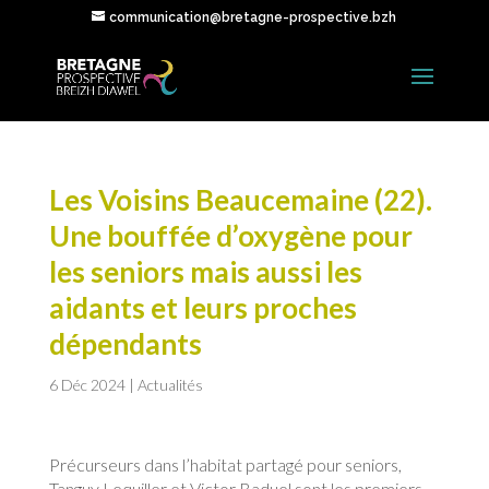
communication@bretagne-prospective.bzh
Les Voisins Beaucemaine (22).
Une bouffée d’oxygène pour
les seniors mais aussi les
aidants et leurs proches
dépendants
6 Déc 2024
|
Actualités
Précurseurs dans l’habitat partagé pour seniors,
Tanguy Lequiller et Victor Baduel sont les premiers,