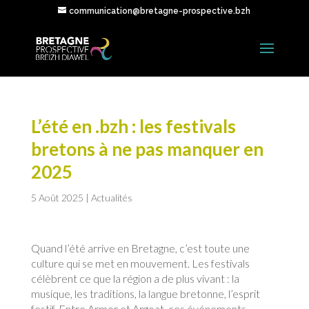
communication@bretagne-prospective.bzh
L’été en .bzh : les festivals
bretons à ne pas manquer en
2025
5 Août 2025
|
Actualités
Quand l’été arrive en Bretagne, c’est toute une
culture qui se met en mouvement. Les festivals
célèbrent ce que la région a de plus vivant : la
musique, les traditions, la langue bretonne, l’esprit
festif. Entre Armor et Argoat, ces événements