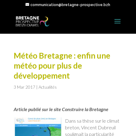
communication@bretagne-prospective.bzh
Météo Bretagne : enfin une
météo pour plus de
développement
3 Mar 2017
|
Actualités
Article publié sur le site Construire la Bretagne
Dans sa thèse sur le climat
breton, Vincent Dubreuil
soulignait la particularité