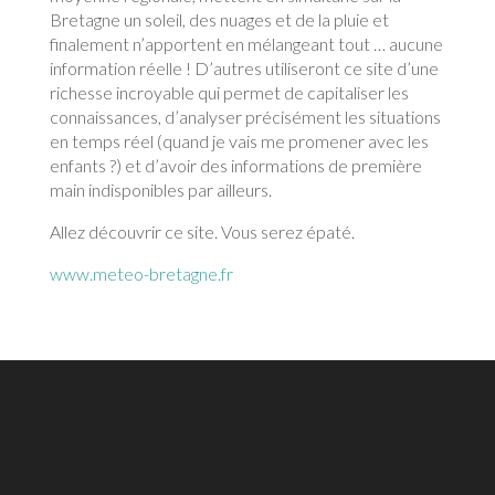
Bretagne un soleil, des nuages et de la pluie et
finalement n’apportent en mélangeant tout … aucune
information réelle ! D’autres utiliseront ce site d’une
richesse incroyable qui permet de capitaliser les
connaissances, d’analyser précisément les situations
en temps réel (quand je vais me promener avec les
enfants ?) et d’avoir des informations de première
main indisponibles par ailleurs.
Allez découvrir ce site. Vous serez épaté.
www.meteo-bretagne.fr