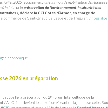
e en juillet 2025 récompense plusieurs mois de mobilisation des équipes e
 à la fois sur la
préservation de l’environnement
, la
sécurité des
portuaires
», déclare la CCI Cotes d’Armor, en charge de
de commerce de Saint-Brieuc Le Légué et de Tréguier.
L’intégralité
agne économique
esse 2026 en préparation
nt accueille la préparation du 2ᵉ Forum Interceltique de la
nt / An Oriant devient le carrefour vibrant de la jeunesse celte. So
 (ICB)
, en partenariat avec la Ville de Lorient,
le Festival Intercel