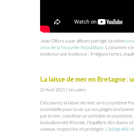
Jean Ollivro a par ailleurs partagé sa vision
pou
ceux de la Nouvelle République
. La journée s’
évidence une évidence : 4 régions fortes, équil
La laisse de mer en Bretagne : 
22 Août 2025
|
Actualités
Découvrez la laisse de mer, un écosystème frag
essentielle pour la vie sur nos plages bretonn
par la mer, constitue un véritable écosystème. B
la biodiversité littorale, l’équilibre des dunes 
connue, respectée et protégée.
L’intégralité de