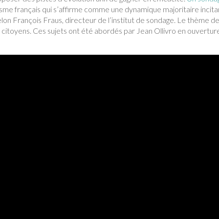
alisme français qui s’affirme comme une dynamique majoritaire incita
selon François Fraus, directeur de l’institut de sondage. Le thème d
s citoyens. Ces sujets ont été abordés par Jean Ollivro en ouvertur