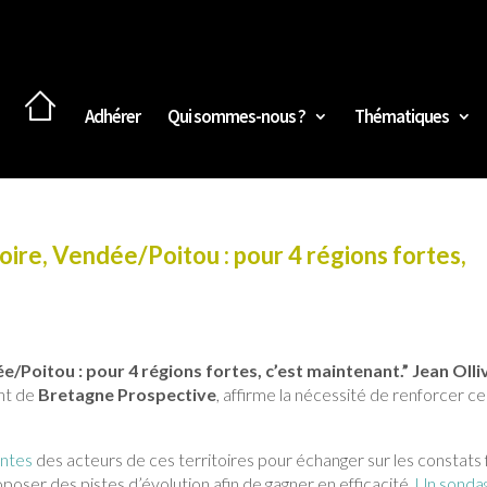
Adhérer
Qui sommes-nous ?
Thématiques
ire, Vendée/Poitou : pour 4 régions fortes,
/Poitou : pour 4 régions fortes, c’est maintenant.” Jean Olli
ent de
Bretagne Prospective
, affirme la nécessité de renforcer ce
antes
des acteurs de ces territoires pour échanger sur les constats 
oposer des pistes d’évolution afin de gagner en efficacité.
Un sonda