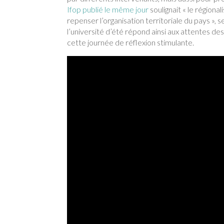
Ifop publié le même jour
soulignait « le région
repenser l’organisation territoriale du pays », 
l’université d’été répond ainsi aux attentes de
cette journée de réflexion stimulante.