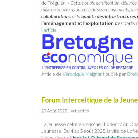
de Tréguier. »
Cette double certification, délivré
mise en oeuvre rigoureuse de ses engagements, axée
collaborateurs
et la
qualité des infrastructures 
l’aménagement et l’exploitation d
es ports 
l’article
Article de
Véronique Maignant
publié par
Bret
Forum Interceltique de la Jeun
20 Août 2025
|
Actualités
La jeunesse celte en marche : Lorient / An Oria
Jeunesse. Du 4 au 5 août 2025, la ville de Lorie
l’impulsion de
l’Institut Culturel de Bretagne