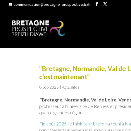
communication@bretagne-prospective.bzh
“Bretagne, Normandie, Val de Lo
c’est maintenant”
8 Sep 2025
|
Actualités
“Bretagne, Normandie, Val de Loire, Vendée
professeur à l’université de Rennes et présid
quatre grandes régions.
Fin août 2025, le think tank breton a réuni à N
par différents intervenants, mais aussi pour pr