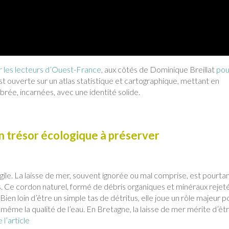
r les lecteurs d’Ouest-France
, aux côtés de Dominique Breillat
pou
est ouverte sur un atlas statistique et cartographique, mettant en
ibrée, incarnées, avec une identité solide.
un trésor écologique à préserver
ile. La laisse de mer, souvent ignorée ou mal comprise, est pourta
es. Ce cordon naturel, formé de débris organiques et minéraux rejet
ien loin d’être un simple tas de détritus, elle joue un rôle majeur p
et même la qualité de l’eau. En Bretagne, la laisse de mer mérite d’êt
 l’article