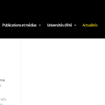
Publications et médias
Universités d’été
Actualités
vro
,
s
faits
ge