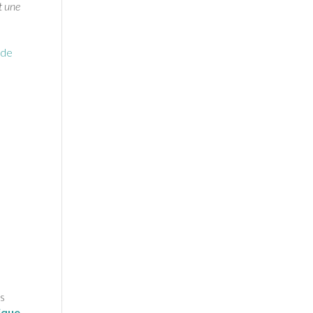
t une
 de
us
tique