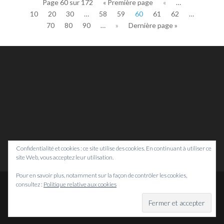
Page 60 sur 172
« Première page
«
…
10
20
30
…
58
59
60
61
62
…
70
80
90
…
»
Dernière page »
Confidentialité et cookies : ce site utilise des cookies. En continuant à utiliser ce
site Web, vous acceptez leur utilisation.
Pour en savoir plus, notamment sur la façon de contrôler les cookies,
consultez :
Politique relative aux cookies
© Bretagne Prospective,
2026
Mentions légales