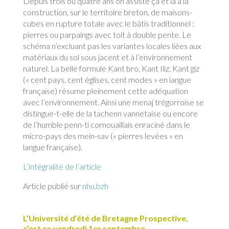
Depuis trois ou quatre ans on assiste ça et là à la
construction, sur le territoire breton, de maisons-
cubes en rupture totale avec le bâtis traditionnel :
pierres ou parpaings avec toit à double pente. Le
schéma n’excluant pas les variantes locales liées aux
matériaux du sol sous jacent et à l’environnement
naturel. La belle formule Kant bro, Kant Iliz, Kant giz
(« cent pays, cent églises, cent modes » en langue
française) résume pleinement cette adéquation
avec l’environnement. Ainsi une menaj trégorroise se
distingue-t-elle de la tachenn vannetaise ou encore
de l’humble penn-ti cornouaillais enraciné dans le
micro-pays des mein-sav (« pierres levées » en
langue française).
L’intégralité de l’article
Article publié sur
nhu.bzh
L’Université d’été de Bretagne Prospective,
c’est ce vendredi 1er septembre