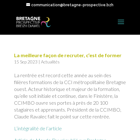
communication@bretagne-prospective.bzh
La meilleure façon de recruter, c’est de former
15 Sep 2023
|
Actualités
La rentrée est record cette année au sein des
filières formations de la CCI métropolitaine Bretagne
ouest. Acteur historique et majeur de la formation,
qu’elle soit initiale et continue, dans le Finistère, la
CCIMBO ouvre ses portes à près de 20 100
stagiaires et apprenants. Président de la CCIMBO,
Claude Ravalec fait le point sur cette rentrée.
L’intégralité de l’article