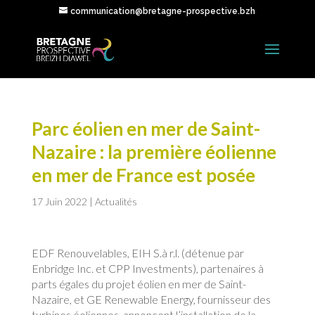
communication@bretagne-prospective.bzh
Parc éolien en mer de Saint-
Nazaire : la première éolienne
en mer de France est posée
17 Juin 2022
|
Actualités
EDF Renouvelables, EIH S.à r.l. (détenue par
Enbridge Inc. et CPP Investments), partenaires à
parts égales du projet éolien en mer de Saint-
Nazaire, et GE Renewable Energy, fournisseur des
turbines éoliennes, annoncent l’installation de la