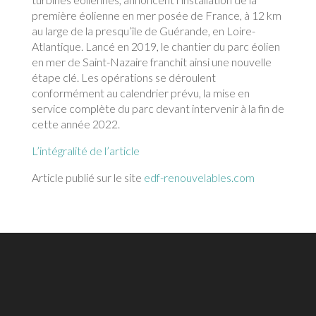
première éolienne en mer posée de France, à 12 km
au large de la presqu’île de Guérande, en Loire-
Atlantique. Lancé en 2019, le chantier du parc éolien
en mer de Saint-Nazaire franchit ainsi une nouvelle
étape clé. Les opérations se déroulent
conformément au calendrier prévu, la mise en
service complète du parc devant intervenir à la fin de
cette année 2022.
L’intégralité de l’article
Article publié sur le site
edf-renouvelables.com