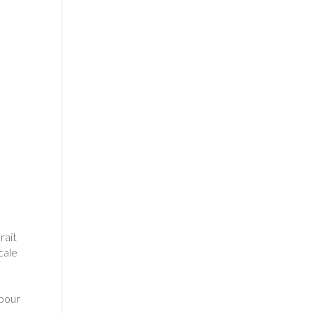
rait
cale
 pour