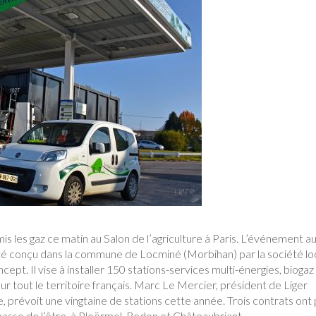
 les gaz ce matin au Salon de l’agriculture à Paris. L’événement au
 été conçu dans la commune de Locminé (Morbihan) par la société lo
cept. Il vise à installer 150 stations-services multi-énergies, biogaz
sur tout le territoire français. Marc Le Mercier, président de Liger
, prévoit une vingtaine de stations cette année. Trois contrats ont
asse de l’être, à Ploërmel, Redon et Châteaubriant.