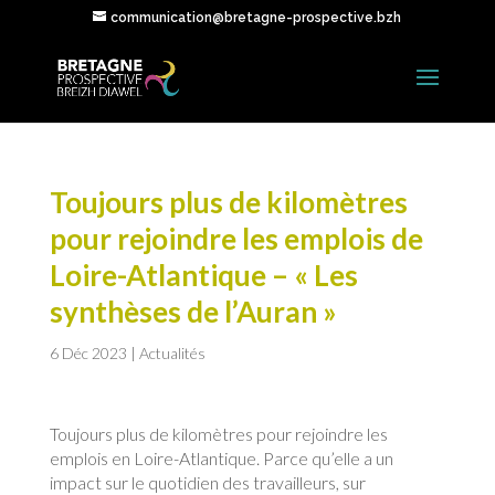
communication@bretagne-prospective.bzh
Toujours plus de kilomètres
pour rejoindre les emplois de
Loire-Atlantique – « Les
synthèses de l’Auran »
6 Déc 2023
|
Actualités
Toujours plus de kilomètres pour rejoindre les
emplois en Loire-Atlantique. Parce qu’elle a un
impact sur le quotidien des travailleurs, sur