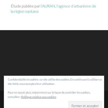
Étude publiée par
l’AURAN, l’agence d’urbanisme de
la région nantaise
Confidentialité et cookies : ce site utilise des cookies. En continuant à utiliser ce
site Web, vous acceptez leur utilisation.
Pour en savoir plus, notamment sur la façon de contrôler les cookies,
consultez :
Politique relative aux cookies
© Bretagne Prospective,
2026