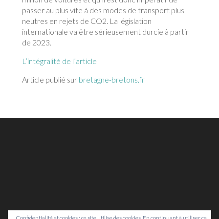
passer au plus vite à des modes de transport plus
neutres en rejets de CO2. La législation
internationale va être sérieusement durcie à partir
de 2023.
L’intégralité de l’article
Article publié sur
bretagne-bretons.fr
Confidentialité et cookies : ce site utilise des cookies. En continuant à utiliser ce