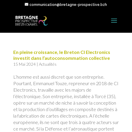
communication@bretagne-prospective.bzh
En pleine croissance, le Breton CI Electronics
investit dans l’autoconsommation collective
15 Mai 2024
|
Actualités
L’homme est aussi discret que son entreprise.
Pourtant, Emmanuel Touze, repreneur en 2018 de CI
Electronics, travaille avec les majors de
l’électronique. Son entreprise, installée à Torcé (35),
opère sur un marché de niche à savoir la conception
et la production d’outillages en composite destinés à
la fabrication de cartes électroniques. A l’échelle
européenne, ils ne sont que trois à quatre acteurs sur
ce marché. Si la Défense et l’aéronautique portent