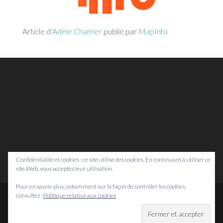
Article d’
Adèle Charrier
publié par
MapInfo
Confidentialité et cookies : ce site utilise des cookies. En continuant à utiliser ce
site Web, vous acceptez leur utilisation.
Pour en savoir plus, notamment sur la façon de contrôler les cookies,
consultez :
Politique relative aux cookies
© Bretagne Prospective,
2026
Mentions légales